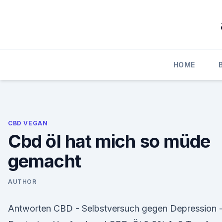
Skip
to
content
HOME
CBD VEGAN
Cbd öl hat mich so müde
gemacht
AUTHOR
Antworten CBD - Selbstversuch gegen Depression 