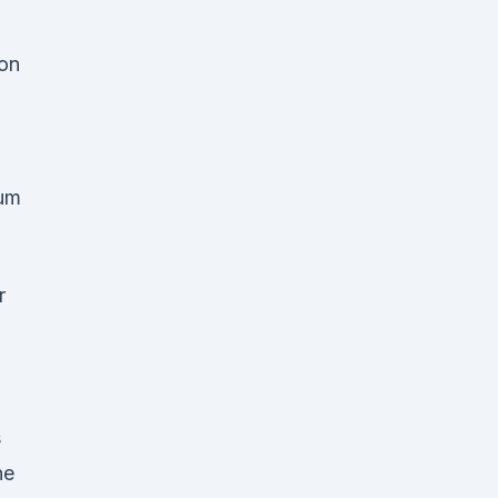
on
rum
r
s
ine