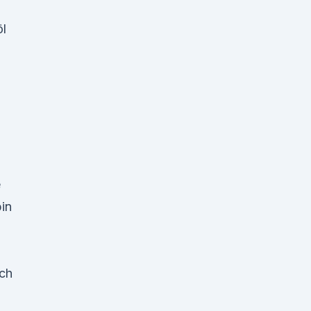
öl
e
in
ich