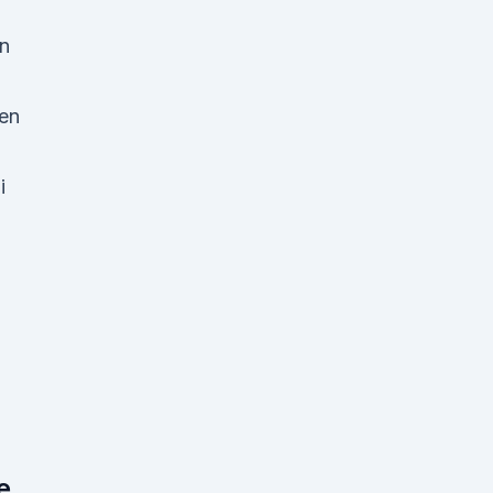
n
en
i
e