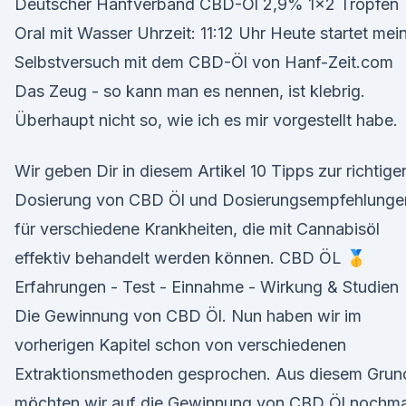
Deutscher Hanfverband CBD-Öl 2,9% 1x2 Tropfen
Oral mit Wasser Uhrzeit: 11:12 Uhr Heute startet mei
Selbstversuch mit dem CBD-Öl von Hanf-Zeit.com
Das Zeug - so kann man es nennen, ist klebrig.
Überhaupt nicht so, wie ich es mir vorgestellt habe.
Wir geben Dir in diesem Artikel 10 Tipps zur richtige
Dosierung von CBD Öl und Dosierungsempfehlunge
für verschiedene Krankheiten, die mit Cannabisöl
effektiv behandelt werden können. CBD ÖL 🥇
Erfahrungen - Test - Einnahme - Wirkung & Studien
Die Gewinnung von CBD Öl. Nun haben wir im
vorherigen Kapitel schon von verschiedenen
Extraktionsmethoden gesprochen. Aus diesem Grun
möchten wir auf die Gewinnung von CBD Öl nochma