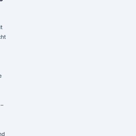
t
ht
e
 –
n
nd