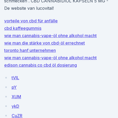
schmecken . CBD CANNABIDIOL KAPSELN 5 MG -
De website van lucovital!
vorteile von cbd für anfälle
cbd kaffeegummis
wie man cannabis-vape-öl ohne alkohol macht
wie man die stärke von cbd-öl errechnet
toronto hanf unternehmen
wie man cannabis-vape-öl ohne alkohol macht
edison cannabis co cbd öl dosierung
tVlL
pY
XUM
ykD
CuZR