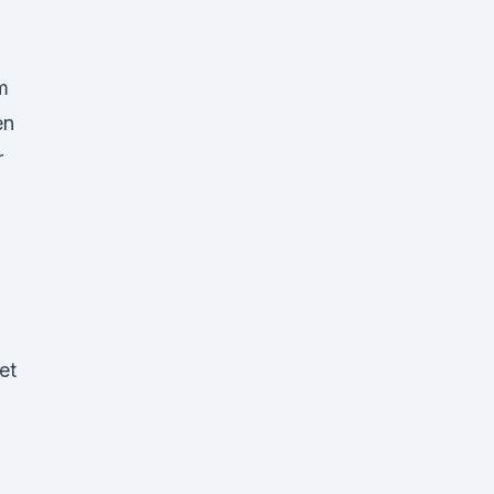
m
en
r
et