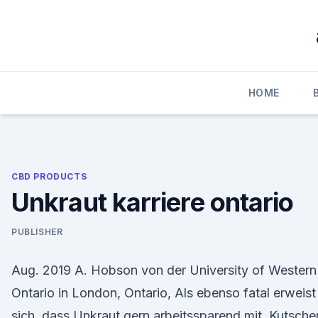
Skip
to
content
HOME
CBD PRODUCTS
Unkraut karriere ontario
PUBLISHER
Aug. 2019 A. Hobson von der University of Western
Ontario in London, Ontario, Als ebenso fatal erweist
sich, dass Unkraut gern arbeitssparend mit Kutsche