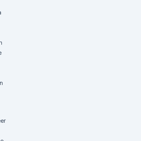
a
n
e
en
er
io.