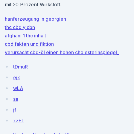
mit 20 Prozent Wirkstoff.
hanferzeugung in georgien
thc cbd y cbn
afghani 1 thc inhalt
cbd fakten und fiktion
verursacht cbd-öl einen hohen cholesterinspiegel_
tDmuR
ejk
wLA
sa
jf
xzEL